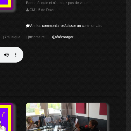
Bonne écoute et n'oubliez pas de voter.
CM1-5 de David
Voir les commentaires/laisser un commentaire
|
musique
|
primaire
|
télécharger