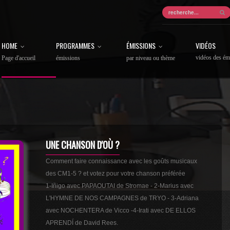
HOME
PROGRAMMES
ÉMISSIONS
VIDÉOS
vidéos des ém
Page d'accueil
émissions
par niveau ou thème
UNE CHANSON D'OÙ ?
Comment faire connaissance avec les goûts musicaux
des CM1-5 ? et votez pour votre chanson préférée
1-Iñigo avec PAPAOUTAI de Stromae - 2-Marius avec
L'HYMNE DE NOS CAMPAGNES de TRYO - 3-Adriana
avec NOCHENTERA de Vicco -4-Irati avec DE ELLOS
APRENDÍ de David Rees.