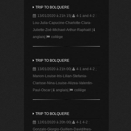
TRIP TO BOLQUERE
13/01/2020 à 21h 15
|
4-1 and 4-2 :
Lou-Julia-Capucine-Charlotte-Clara-
Juliette-Zoé-Michael-Arthur-Raphaël
|
anglais
|
collège
TRIP TO BOLQUERE
13/01/2020 à 21h 00
|
4-1 and 4-2 ;
Manon-Louise-Iris-Lilian-Stefania-
Clarisse-Nina-Louise-Alizea-Valentin-
Paul-Oscar
|
anglais
|
collège
TRIP TO BOLQUERE
12/01/2020 à 20h 00
|
4-1 4-2 :
Gonzalo-Giorgio-Guillem-David/Ines-