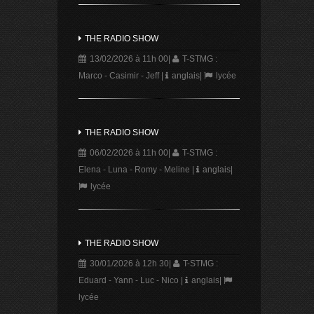
THE RADIO SHOW
13/02/2026 à 11h 00
|
T-STMG :
Marco - Casimir - Jeff
|
anglais
|
lycée
THE RADIO SHOW
06/02/2026 à 11h 00
|
T-STMG :
Elena - Luna - Romy - Meline
|
anglais
|
lycée
THE RADIO SHOW
30/01/2026 à 12h 30
|
T-STMG :
Eduard - Yann - Luc - Nico
|
anglais
|
lycée