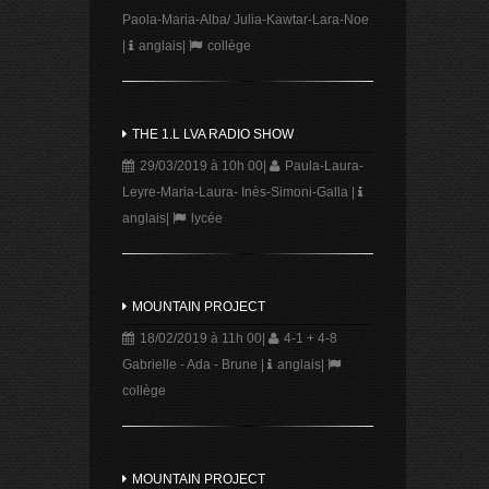
Paola-Maria-Alba/ Julia-Kawtar-Lara-Noe
|
anglais
|
collège
THE 1.L LVA RADIO SHOW
29/03/2019 à 10h 00
|
Paula-Laura-
Leyre-Maria-Laura- Inès-Simoni-Galla
|
anglais
|
lycée
MOUNTAIN PROJECT
18/02/2019 à 11h 00
|
4-1 + 4-8
Gabrielle - Ada - Brune
|
anglais
|
collège
MOUNTAIN PROJECT