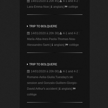
14/01/2020 à 20h 45
|
4-1 and 4-2 :
Lara-Emma-Noe
|
anglais
|
collège
TRIP TO BOLQUERE
14/01/2020 à 20h 30
|
4-1 and 4-2 :
María-Alba-Ines-Paola-Thomas-Noa-
Alessandro-Sami
|
anglais
|
collège
TRIP TO BOLQUERE
14/01/2020 à 20h 00
|
4-1 and 4-2 :
Romane-Aelia-Giulia:Tuesday's ski
session and Gonzalo-Guillem-Giorgio-
David:Arthur's accident
|
anglais
|
collège