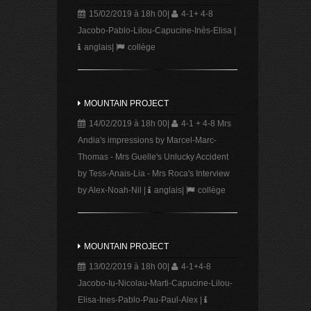
15/02/2019 à 18h 00
|
4-1+ 4-8
Jacobo-Pablo-Lilou-Capucine-Inès-Elisa
|
anglais
|
collège
MOUNTAIN PROJECT
14/02/2019 à 18h 00
|
4-1 + 4-8 Mrs
Andia's impressions by Marcel-Marc-
Thomas - Mrs Guelle's Unlucky Accident
by Tess-Anais-Lia - Mrs Roca's Interview
by Alex-Noah-Nil
|
anglais
|
collège
MOUNTAIN PROJECT
13/02/2019 à 18h 00
|
4-1+4-8
Jacobo-Iu-Nicolau-Marti-Capucine-Lilou-
Elisa-Ines-Pablo-Pau-Paul-Alex
|