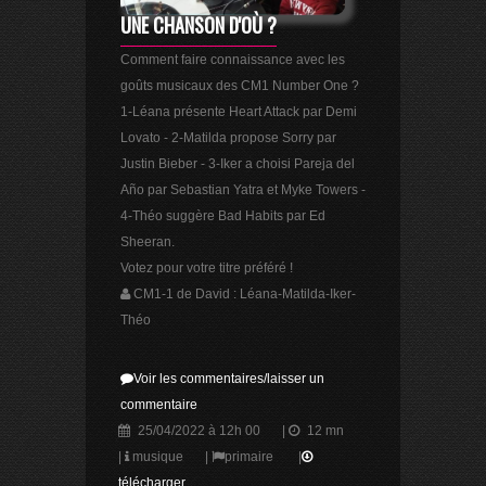
UNE CHANSON D'OÙ ?
Comment faire connaissance avec les
goûts musicaux des CM1 Number One ?
1-Léana présente Heart Attack par Demi
Lovato - 2-Matilda propose Sorry par
Justin Bieber - 3-Iker a choisi Pareja del
Año par Sebastian Yatra et Myke Towers -
4-Théo suggère Bad Habits par Ed
Sheeran.
Votez pour votre titre préféré !
CM1-1 de David : Léana-Matilda-Iker-
Théo
Voir les commentaires/laisser un
commentaire
25/04/2022 à 12h 00
|
12 mn
|
musique
|
primaire
|
télécharger