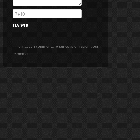
ÉMISSION DU 14/05/2025
10 mn
ÉMISSION DU 04/04/2025
12 mn
ÉMISSION DU 19/02/2025
il n'y a aucun commentaire sur cette émission pour
13 mn
le moment
ÉMISSION DU 09/01/2025
12 mn
ÉMISSION DU 18/12/2024
2 mn
ÉMISSION DU 27/06/2024
8 mn
ÉMISSION DU 26/06/2024
9 mn
ÉMISSION DU 11/06/2024
10 mn