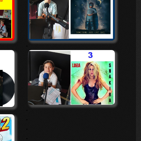
.
.
.
.
.