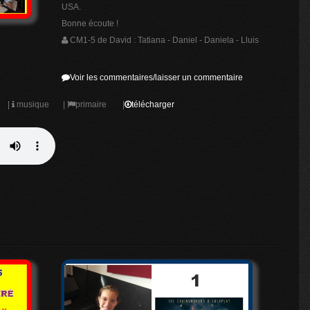
USA.
Bonne écoute !
CM1-5 de David : Tatiana - Daniel - Daniela - Lluis
Voir les commentaires/laisser un commentaire
|
musique
|
primaire
|
télécharger