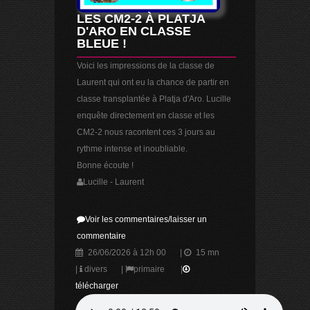
LES CM2-2 À PLATJA
D'ARO EN CLASSE
BLEUE !
Voici les impressions de la classe de
Laurent qui ont eu la chance de partir en
classe transplantée à Platja d'Aro. Lucille
enquête directement en classe et les
CM2-2 nous racontent ces 3 jours au
rythme intense et inoubliable.
Bonne écoute !
Lucille - Laurent
Voir les commentaires/laisser un
commentaire
26/06/2026 à 12h 00
|
15 mn
|
divers
|
primaire
|
télécharger