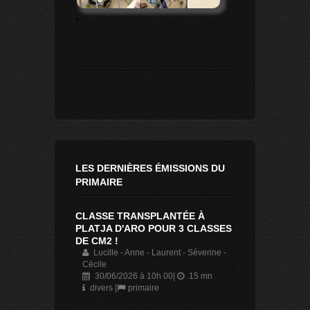
.
LES DERNIÈRES ÉMISSIONS DU
PRIMAIRE
CLASSE TRANSPLANTÉE À
PLATJA D'ARO POUR 3 CLASSES
DE CM2 !
Lucille - Anne - Laurent - Séverine -
Cécile
30/06/2026 à 10h 00|
15 mn
divers |
primaire