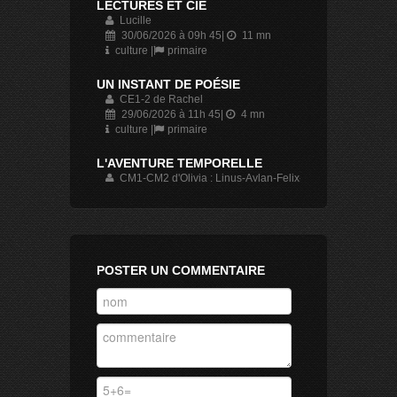
LECTURES ET CIE
Lucille
30/06/2026 à 09h 45|
11 mn
culture |
primaire
UN INSTANT DE POÉSIE
CE1-2 de Rachel
29/06/2026 à 11h 45|
4 mn
culture |
primaire
L'AVENTURE TEMPORELLE
CM1-CM2 d'Olivia : Linus-Aylan-Felix-
François
29/06/2026 à 10h 15|
6 mn
culture |
primaire
LES AVENTURES DE PETIT POILU
POSTER UN COMMENTAIRE
CE1-6 de Léopol : Leonardo-Castille-
Sofía-Hermès
29/06/2026 à 10h 00|
5 mn
culture |
primaire
LES CM2-2 À PLATJA D'ARO EN
CLASSE BLEUE !
Lucille - Laurent
26/06/2026 à 12h 00|
15 mn