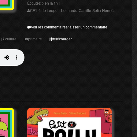
Écoutez bien la fin !
CE1-6 de Léopol : Leonardo-Castille-Sofía-Hermès
Voir les commentaires/laisser un commentaire
|
culture
|
primaire
|
télécharger