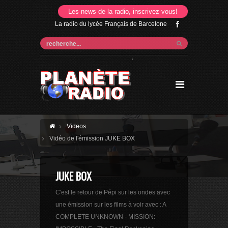
Les news de la radio, inscrivez-vous!
La radio du lycée Français de Barcelone
'
Videos
Vidéo de l'émission JUKE BOX
JUKE BOX
C'est le retour de Pépi sur les ondes avec
une émission sur les films à voir avec : A
COMPLETE UNKNOWN - MISSION: