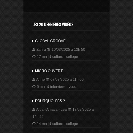
LES 20 DERNIÈRES VIDÉOS
GLOBAL GROOVE
Zahra
10/03/2025 à 13h 50
17 mn
|
culture - collège
MICRO OUVERT
Anne
07/03/2025 à 11h 00
5 mn
|
interview - lycée
POURQUOI PAS ?
Alba - Amaya - Léa
18/02/2025 à
14h 25
14 mn
|
culture - collège