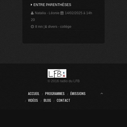
ENTRE PARENTHÈSES
Natalia - Léonie
14/02/2025 à 14h
20
8 mn
|
divers - collège
A CUP OF TEA
Selyana - Debbie et Olivia à la
technique
31/01/2025 à 14h 00
30 mn
|
culture - collège
MICRO OUVERT
© 2016 radio du LFB
Célimène
28/01/2025 à 16h 15
20 mn
|
interview - lycée
ACCUEIL
PROGRAMMES
ÉMISSIONS
VIDÉOS
BLOG
CONTACT
POURQUOI PAS ?
Alba - Amaya - Léa
28/01/2025 à
13h 45
15 mn
|
culture - collège