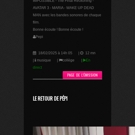
IMPOSSIBLE - The Final Reckoning -
AVATAR 3 - MARIA - WAKE UP DEAD
MAN avec les bandes sonores de chaque
film.
Bonne écoute ! Bonne écoute !
Pepi
18/02/2025 à 14h 05
|
12 mn
|
musique
|
collège
|
En
direct
PAGE DE L'ÉMISSION
LE RETOUR DE PÉPI