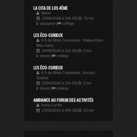
LA CITA DE LOS 4ÈME
4ème
29/06/2026 à 18h 00|
78 mn
espagnol |
collège
LES ÉCO-CURIEUX
6-5 de Mme Corominas : Mateo-Dario-
Max-Jules
29/06/2026 à 11h 30|
3 mn
divers |
collège
LES ÉCO-CURIEUX
6-5 de Mme Corominas : Aurora -
Sophie
29/06/2026 à 11h 00|
3 mn
divers |
collège
AMBIANCE AU FORUM DES ACTIVITÉS
Anne-Lucille
29/06/2026 à 09h 30|
15 mn
culture |
collège
RÉSULTATS DU STAND DE MANGA
Leo