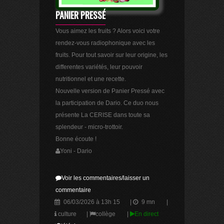
PANIER PRESSÉ
Vous aimez les fruits ? Alors voici votre
rendez-vous radiophonique avec les
fruits. Pour tout savoir sur leur origine, les
differentes variétés, leur pouvoir
nutritionnel et une recette.
Nouvelle version de Panier Pressé avec
la participation de Dario. Ce duo nous
présente La CERISE dans toute sa
splendeur - micro-trottoir.
Bonne écoute !
Yoni - Dario
Voir les commentaires/laisser un
commentaire
06/03/2026 à 13h 15
|
9 mn
|
culture
|
collège
|
En direct