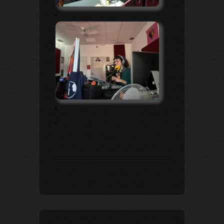
.
.
.