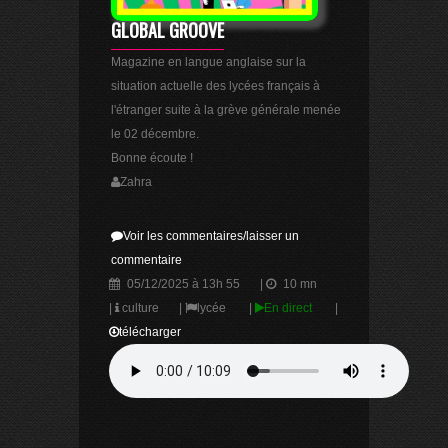
GLOBAL GROOVE
Magazine en langue anglaise sur la
situation actuelle des lycées français à
l'étranger suite à la grève générale menée
le 02 décembre.
Bonne écoute !
Zahra
Voir les commentaires/laisser un
commentaire
05/12/2025 à 13h 55
|
10 mn
|
culture
|
lycée
|
En direct
|
télécharger