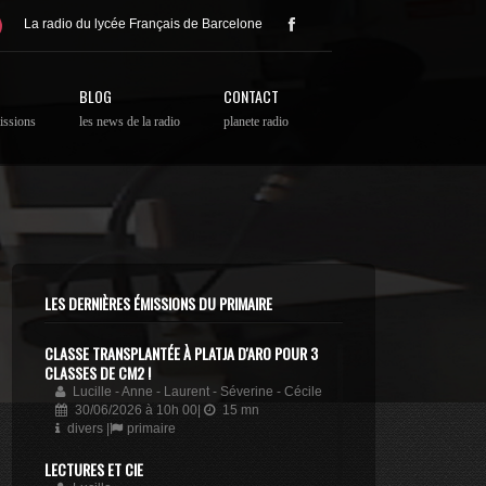
La radio du lycée Français de Barcelone
BLOG
CONTACT
issions
les news de la radio
planete radio
LES DERNIÈRES ÉMISSIONS DU PRIMAIRE
CLASSE TRANSPLANTÉE À PLATJA D'ARO POUR 3
CLASSES DE CM2 !
Lucille - Anne - Laurent - Séverine - Cécile
30/06/2026 à 10h 00|
15 mn
divers |
primaire
LECTURES ET CIE