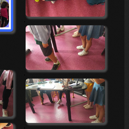
.
.
.