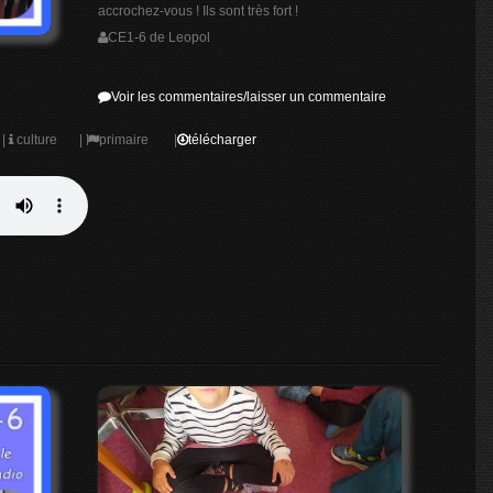
accrochez-vous ! Ils sont très fort !
CE1-6 de Leopol
Voir les commentaires/laisser un commentaire
|
culture
|
primaire
|
télécharger