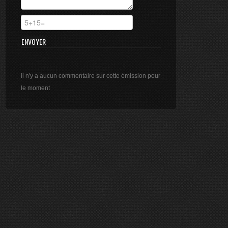
ÉMISSION DU 18/11/2024
2 mn
ÉMISSION DU 13/11/2024
10 mn
ÉMISSION DU 30/09/2024
il n'y a aucun commentaire sur cette émission pour
9 mn
le moment
ÉMISSION DU 10/05/2024
16 mn
ÉMISSION DU 19/04/2024
10 mn
ÉMISSION DU 17/04/2024
10 mn
ÉMISSION DU 06/03/2024
3 mn
ÉMISSION DU 01/03/2024
3 mn