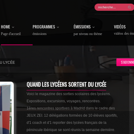
HOME
PROGRAMMES
ÉMISSIONS
VIDÉOS
vidéos des ém
Page d'accueil
émissions
par niveau ou thème
S'ABONN
DU LYCÉE
QUAND LES LYCÉENS SORTENT DU LYCÉE
Voici le magazine des sorties scolaires des lycéens.
Expositions, excursions, voyages, rencontres.
1ères rencontres sportives à Madrid dans le cadre des
JEUX ZEI. 12 délégations formées de 10 élèves sportifs,
d'1 coach et d'1 reporter des lycées français de la
pénincule ibérique se sont réunis la semaine dernière.