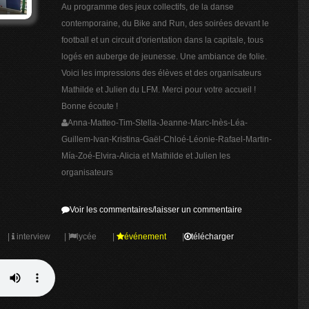
Au programme des jeux collectifs, de la danse
contemporaine, du Bike and Run, des soirées devant le
football et un circuit d'orientation dans la capitale, tous
logés en auberge de jeunesse. Une ambiance de folie.
Voici les impressions des élèves et des organisateurs
Mathilde et Julien du LFM. Merci pour votre accueil !
Bonne écoute !
Anna-Matteo-Tim-Stella-Jeanne-Marc-Inès-Léa-
Guillem-Ivan-Kristina-Gaël-Chloé-Léonie-Rafael-Martin-
Mía-Zoé-Elvira-Alicia et Mathilde et Julien les
organisateurs
Voir les commentaires/laisser un commentaire
|
interview
|
lycée
|
événement
|
télécharger