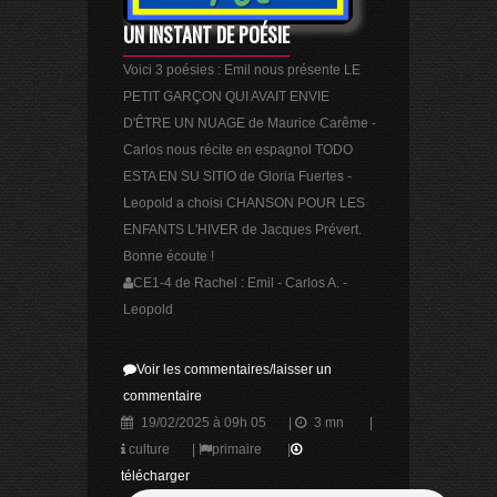
UN INSTANT DE POÉSIE
Voici 3 poésies : Emil nous présente LE
PETIT GARÇON QUI AVAIT ENVIE
D'ÊTRE UN NUAGE de Maurice Carême -
Carlos nous récite en espagnol TODO
ESTA EN SU SITIO de Gloria Fuertes -
Leopold a choisi CHANSON POUR LES
ENFANTS L'HIVER de Jacques Prévert.
Bonne écoute !
CE1-4 de Rachel : Emil - Carlos A. -
Leopold
Voir les commentaires/laisser un
commentaire
19/02/2025 à 09h 05
|
3 mn
|
culture
|
primaire
|
télécharger