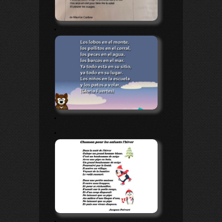
.
.
.
.