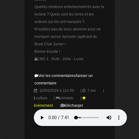
Quelles relations entretiennent-ils avec la
lecture ? Quels sont les livres et les
auteurs qui les ont marqués ?.
N'oubliez pas de vous abonner pour ne
manquer aucun épisode captivant de
Book Club Junior !
Bonne écoute !
CM2-1 : Ruth - Zélie - Lucie
Voir les commentaires/laisser un
commentaire
10/04/2024 à 11h 00
|
7 mn
|
culture
|
primaire
|
événement
|
télécharger