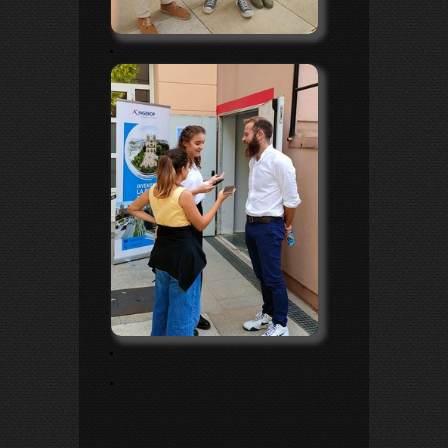
.
.
.