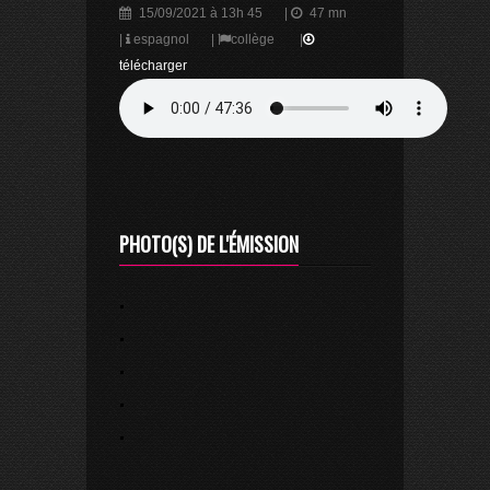
15/09/2021 à 13h 45
|
47 mn
|
espagnol
|
collège
|
télécharger
PHOTO(S) DE L'ÉMISSION
.
.
.
.
.