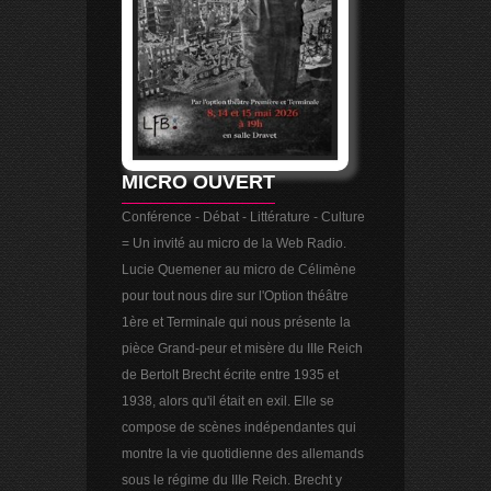
MICRO OUVERT
Conférence - Débat - Littérature - Culture
= Un invité au micro de la Web Radio.
Lucie Quemener au micro de Célimène
pour tout nous dire sur l'Option théâtre
1ère et Terminale qui nous présente la
pièce Grand-peur et misère du IIIe Reich
de Bertolt Brecht écrite entre 1935 et
1938, alors qu'il était en exil. Elle se
compose de scènes indépendantes qui
montre la vie quotidienne des allemands
sous le régime du IIIe Reich. Brecht y