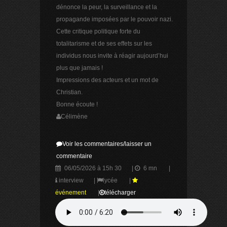
dénonce la peur, la surveillance et la
propagande imposées par le pouvoir nazi.
Cette critique politique forte du
totalitarisme et de ses effets sur les
individus nous invite à réagir aujourd’hui
plus que jamais !
Impressions des acteurs et un mot de
Christian.
Bonne écoute !
Célimène
Voir les commentaires/laisser un
commentaire
06/05/2026 à 15h 30
|
6 mn
|
interview
|
lycée
|
événement
|
télécharger