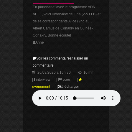
En partenariat avec le programme ADN-
AEFE, voici l'interview de Lina (2-5 LFB) et
de sa correspondante Alice (2nd au LF
Albert Camus de Conakry en Guinée-
Conakry. Bonne écoute!
Anne
Voir les commentaires/laisser un
commentaire
26/03/2020 à 16h 30
|
10 mn
|
interview
|
lycée
|
événement
|
télécharger