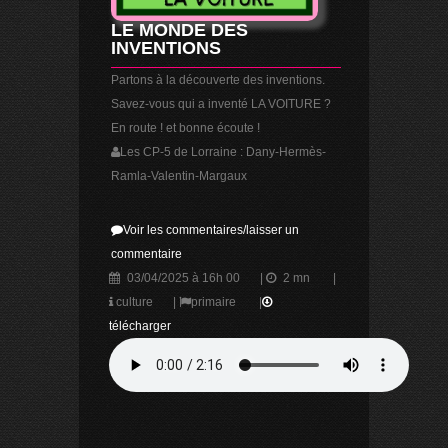
LE MONDE DES
INVENTIONS
Partons à la découverte des inventions.
Savez-vous qui a inventé LA VOITURE ?
En route ! et bonne écoute !
Les CP-5 de Lorraine : Dany-Hermès-
Ramla-Valentin-Margaux
Voir les commentaires/laisser un
commentaire
03/04/2025 à 16h 00
|
2 mn
|
culture
|
primaire
|
télécharger