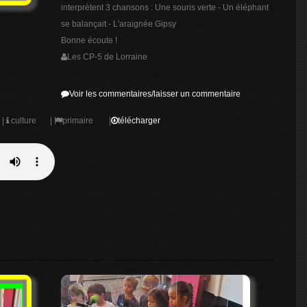
interprètent 3 chansons : Une souris verte - Un éléphant
se balançait - L'araignée Gipsy
Bonne écoute !
Les CP-5 de Lorraine
Voir les commentaires/laisser un commentaire
|
culture
|
primaire
|
télécharger