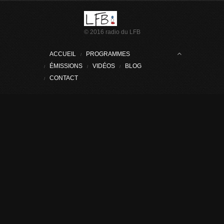
A CUP OF TEA
Selyana - Debbie et Olivia à la
© 2016 radio du LFB
technique
31/01/2025 à 14h 00
30 mn
|
culture - collège
ACCUEIL
PROGRAMMES
ÉMISSIONS
VIDÉOS
BLOG
MICRO OUVERT
CONTACT
Célimène
28/01/2025 à 16h 15
20 mn
|
interview - lycée
POURQUOI PAS ?
Alba - Amaya - Léa
13/01/2025 à
14h 15
13 mn
|
culture - collège
KOSMOS
Noura
20/12/2024 à 13h 45
7 mn
|
culture - collège