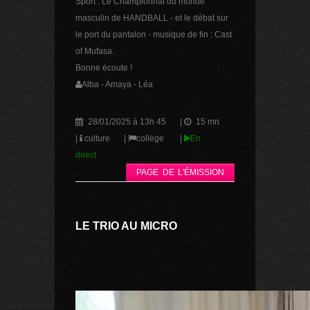
Sport : Le Championnat du monde
masculin de HANDBALL - et le débat sur
le port du pantalon - musique de fin : Cast
of Mufasa.
Bonne écoute !
Alba - Amaya - Léa
28/01/2025 à 13h 45
|
15 mn
|
culture
|
collège
|
En
direct
PAGE DE L'ÉMISSION
LE TRIO AU MICRO