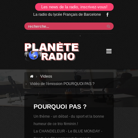
Les news de la radio, inscrivez-vous!
La radio du lycée Français de Barcelone
'
Videos
Vidéo de l'émission POURQUOI PAS ?
POURQUOI PAS ?
Un thème - un débat - du sport et la bonne
humeur de ce trio féminin.!
La CHANDELEUR - Le BLUE MONDAY -