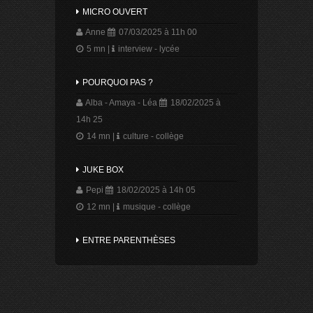
MICRO OUVERT
Anne
07/03/2025 à 11h 00
5 mn
|
interview - lycée
POURQUOI PAS ?
Alba - Amaya - Léa
18/02/2025 à
14h 25
14 mn
|
culture - collège
JUKE BOX
Pepi
18/02/2025 à 14h 05
12 mn
|
musique - collège
ENTRE PARENTHÈSES
Natalia - Léonie
14/02/2025 à 14h
20
8 mn
|
divers - collège