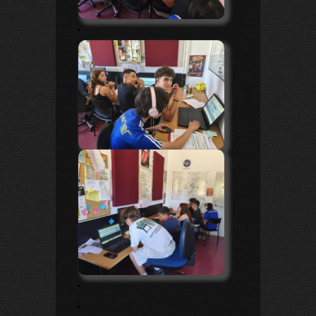
.
.
.