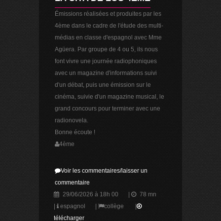
Émissions réalisées et produites par les
4ème dans le cadre de l'étude des multi-
médias en classe d'espagnol avec Mme
Agüera. Par groupe de 4 ou 5, ils nous
font vivre une journée radiophoniques
avec un magazine d'informations suivi
d'un débat, puis une émission sur le
cinéma, suivie d'un magazine musical, le
grand concours pour terminer avec une
radionovela.
Bonne écoute !
4ème
Voir les commentaires/laisser un
commentaire
29/06/2026 à 18h 00
|
78 mn
|
espagnol
|
collège
|
télécharger