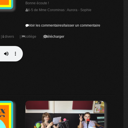
Bonne écoute !
6-5 de Mme Corominas : Aurora - Sophie
Voir les commentaires/laisser un commentaire
|
divers
|
collège
|
télécharger