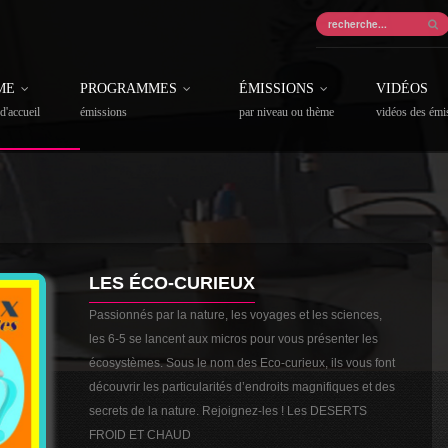
ME
PROGRAMMES
ÉMISSIONS
VIDÉOS
d'accueil
émissions
par niveau ou thème
vidéos des émi
LES ÉCO-CURIEUX
Passionnés par la nature, les voyages et les sciences,
les 6-5 se lancent aux micros pour vous présenter les
écosystèmes. Sous le nom des Eco-curieux, ils vous font
découvrir les particularités d’endroits magnifiques et des
secrets de la nature. Rejoignez-les ! Les DESERTS
FROID ET CHAUD