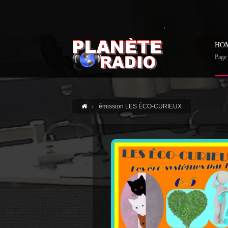
'
HO
Page 
émission LES ÉCO-CURIEUX