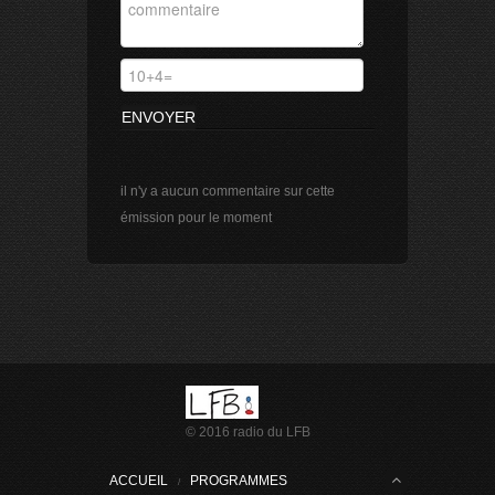
25 mn
ÉMISSION DU 27/09/2024
7 mn
ÉMISSION DU 28/05/2024
10 mn
il n'y a aucun commentaire sur cette
émission pour le moment
© 2016 radio du LFB
ACCUEIL
PROGRAMMES