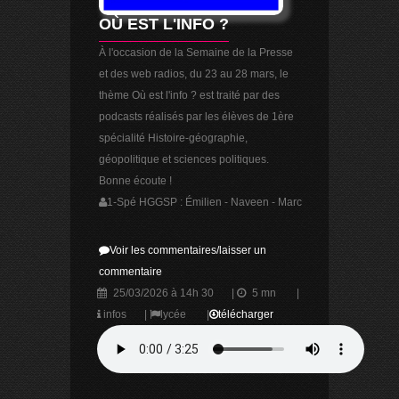
OÙ EST L'INFO ?
À l'occasion de la Semaine de la Presse
et des web radios, du 23 au 28 mars, le
thème Où est l'info ? est traité par des
podcasts réalisés par les élèves de 1ère
spécialité Histoire-géographie,
géopolitique et sciences politiques.
Bonne écoute !
1-Spé HGGSP : Émilien - Naveen - Marc
Voir les commentaires/laisser un
commentaire
25/03/2026 à 14h 30
|
5 mn
|
infos
|
lycée
|
télécharger