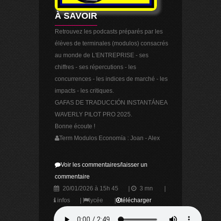
À SAVOIR
Retrouvez les podcasts préparés par les
élèves de terminales (modulos) consacrés
au monde de L'ENTREPRISE - ses
chiffres - ses répercutions - les
concurrences - les indices de marché - les
impacts - les critiques.
GAFAS DE TRADUCCIÓN INSTANTÁNEA
WAVERLY PILOT PRO 2025.
Bonne écoute !
Term Modulos Economía : Joan - Alex
Voir les commentaires/laisser un
commentaire
20/01/2026 à 15h 45
|
3 mn
|
infos
|
lycée
|
télécharger