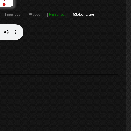
|
musique
|
lycée
|
En direct
|
télécharger