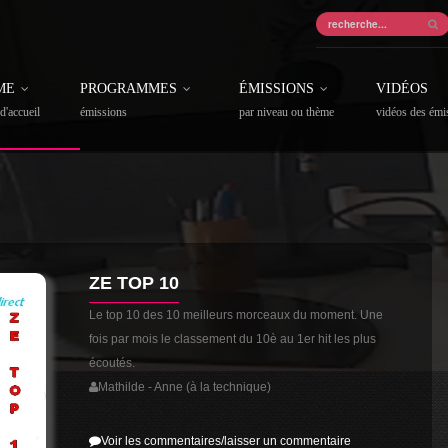
ME
PROGRAMMES
ÉMISSIONS
VIDÉOS
d'accueil
émissions
par niveau ou thème
vidéos des émi
ZE TOP 10
Le top 10 des 10 meilleurs morceaux du moment. Une
fois par mois le classement du 10è au 1er hit les plus
écoutés.
Mathilde - Anne (à la technique)
Voir les commentaires/laisser un commentaire