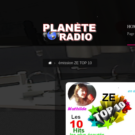
'
HO
Page 
émission ZE TOP 10