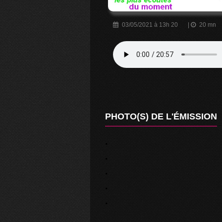
03/05/2021 à 13h 20
|
20 mn
PHOTO(S) DE L'ÉMISSION
.
.
.
.
.