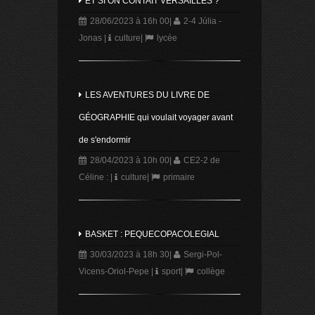
ET SI ON CONTAIT VERSAILLES ?
28/06/2023 à 16h 00
|
2-4 Júlia -
Jonas
|
culture
|
lycée
LES AVENTURES DU LIVRE DE
GÉOGRAPHIE qui voulait voyager avant
de s'endormir
28/04/2023 à 10h 00
|
CE2-2 de
Céline :
|
culture
|
primaire
BASKET : PEQUECOPACOLEGIAL
30/03/2023 à 18h 30
|
Sergi-Pol-
Vicens-Oriol-Pepe
|
sport
|
collège