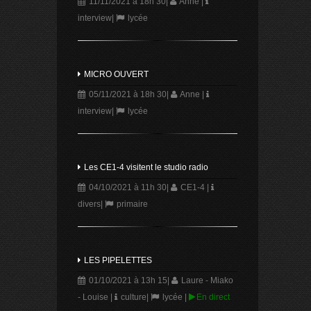
11/11/2021 à 18h 30
|
Anne
|
interview
|
lycée
MICRO OUVERT
05/11/2021 à 18h 30
|
Anne
|
interview
|
lycée
Les CE1-4 visitent le studio radio
04/10/2021 à 11h 30
|
CE1-4
|
divers
|
primaire
LES PIPELETTES
01/10/2021 à 13h 15
|
Laure - Miako
- Louise
|
culture
|
lycée
|
En direct