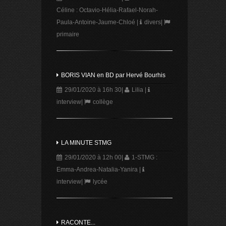
Céline : Octavio-Hélia-Rafael-Norah-
Paula-Antoine-Jaume-Chloé
|
divers
|
primaire
BORIS VIAN en BD par Hervé Bourhis
29/01/2020 à 16h 30
|
Lilia
|
interview
|
collège
LA MINUTE STMG
29/01/2020 à 12h 00
|
1-STMG :
Emma-Andrea-Natalia-Yanira
|
interview
|
lycée
RACONTE...