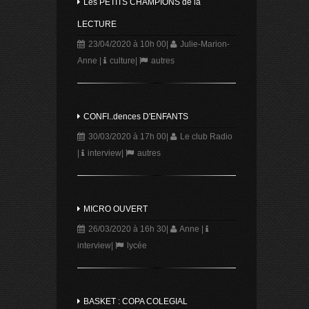
Les PETITS CHAMPIONS de la
LECTURE
23/04/2020 à 10h 00
|
Julie-Marion-
Anne
|
culture
|
autres
CONFI..dences D'ENFANTS
30/03/2020 à 17h 00
|
Le club Radio
|
interview
|
autres
MICRO OUVERT
26/03/2020 à 16h 30
|
Anne
|
interview
|
lycée
BASKET : COPA COLEGIAL