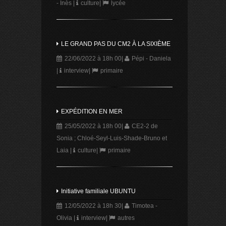
- Inès
|
culture
|
lycée
LE GRAND PAS DU CM2 À LA SIXIÈME
22/06/2022 à 18h 00
|
Pépi - Daniela
|
interview
|
primaire
EXPÉDITION EN MER
25/05/2022 à 18h 00
|
CE2-2 de
Sonia ; Chloé-Seyl-Luis-Shade-Bruno et
Laia
|
culture
|
primaire
Initiative familiale UBUNTU
12/05/2022 à 18h 30
|
Timotea -
Olivia
|
interview
|
autres