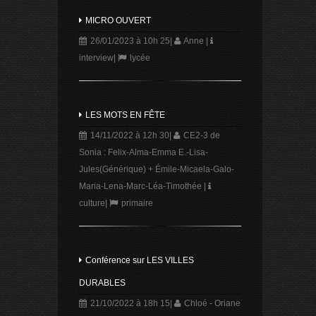
MICRO OUVERT
26/01/2023 à 10h 25
|
Anne
|
interview
|
lycée
LES MOTS EN FÊTE
14/11/2022 à 12h 30
|
CE2-3 de
Sonia : Felix-Alma-Emma E.-Lisa-
Jules(Générique) + Émile-Micaela-Galo-
Maria-Lena-Marc-Léa-Timothée
|
culture
|
primaire
Conférence sur LES VILLES
DURABLES
21/10/2022 à 18h 15
|
Chloé - Oriane