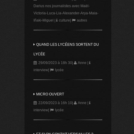
Darius nos journalistes avec Maël-
Victoria-Luca-Lia-Alexander-Arya-Maia-
Iñaki-Miguel
|
culture
|
autres
QUAND LES LYCÉENS SORTENT DU
LYCÉE
29/09/2023 à 18h 30
|
Anne
|
interview
|
lycée
MICRO OUVERT
22/09/2023 à 16h 10
|
Anne
|
interview
|
lycée