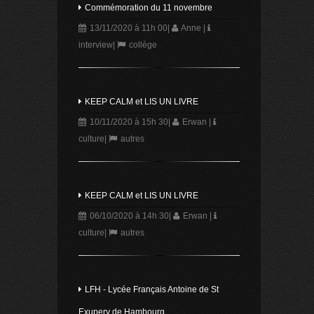
Commémoration du 11 novembre
13/11/2020 à 11h 00
|
Anne
|
interview
|
collège
KEEP CALM et LIS UN LIVRE
10/11/2020 à 15h 30
|
Erwan
|
culture
|
autres
KEEP CALM et LIS UN LIVRE
06/10/2020 à 14h 30
|
Erwan
|
culture
|
autres
LFH - Lycée Français Antoine de St
Exupery de Hambourg